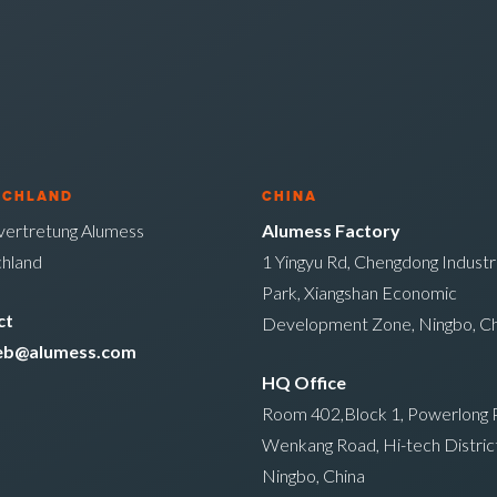
SCHLAND
CHINA
ertretung Alumess
Alumess Factory
hland
1 Yingyu Rd, Chengdong Industri
Park, Xiangshan Economic
ct
Development Zone, Ningbo, Ch
ieb@alumess.com
HQ Office
Room 402,Block 1, Powerlong P
Wenkang Road, Hi-tech District
Ningbo, China