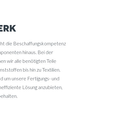
ERK
geht die Beschaffungskompetenz
ponenten hinaus. Bei der
wir alle benötigten Teile
stoffen bis hin zu Textilien.
d um unsere Fertigungs- und
neffiziente Lösung anzubieten,
behalten.