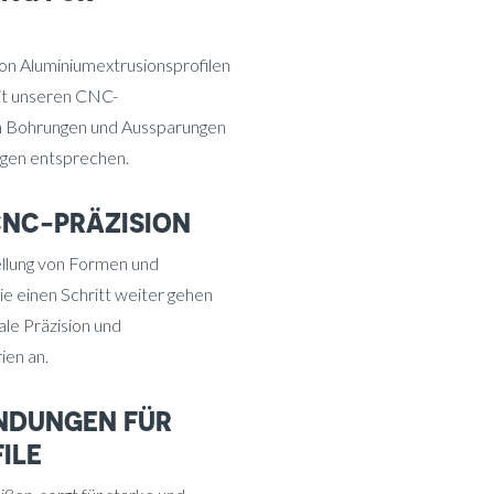
 von Aluminiumextrusionsprofilen
Mit unseren CNC-
on Bohrungen und Aussparungen
ngen entsprechen.
CNC-PRÄZISION
ellung von Formen und
ie einen Schritt weiter gehen
le Präzision und
ien an.
INDUNGEN FÜR
ILE