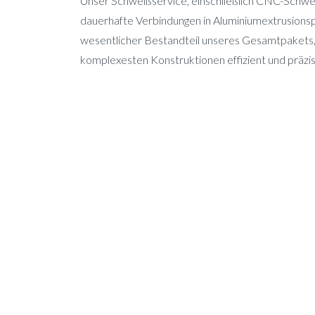
Unser Schweißservice, einschließlich CNC-Schwei
dauerhafte Verbindungen in Aluminiumextrusionsp
wesentlicher Bestandteil unseres Gesamtpakets, 
komplexesten Konstruktionen effizient und präzise