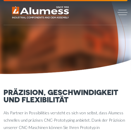
>
>
HOME
DIENSTLEISTUNGEN
CNC-PROTOTYPING-SERVICE
CNC-PROTOTYPING-SERVICE
PRÄZISION, GESCHWINDIGKEIT
UND FLEXIBILITÄT
Als Partner in Possibilities versteht es sich von selbst, dass Alumess
schnelles und präzises CNC-Prototyping anbietet. Dank der Präzision
unserer CNC-Maschinen können Sie Ihren Prototyp in