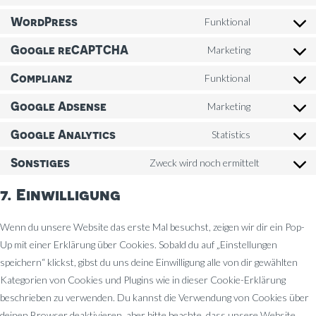
Consent
to
WordPress
Funktional
Consent
service
to
wpml
Google reCAPTCHA
Marketing
Consent
service
to
wordpress
Complianz
Funktional
Consent
service
to
google-
Google Adsense
Marketing
Consent
service
recaptcha
to
complianz
Google Analytics
Statistics
Consent
service
to
google-
Sonstiges
Zweck wird noch ermittelt
Consent
service
adsense
to
google-
7. Einwilligung
service
analytics
sonstiges
Wenn du unsere Website das erste Mal besuchst, zeigen wir dir ein Pop-
Up mit einer Erklärung über Cookies. Sobald du auf „Einstellungen
speichern“ klickst, gibst du uns deine Einwilligung alle von dir gewählten
Kategorien von Cookies und Plugins wie in dieser Cookie-Erklärung
beschrieben zu verwenden. Du kannst die Verwendung von Cookies über
deinen Browser deaktivieren, aber bitte beachte, dass unsere Website