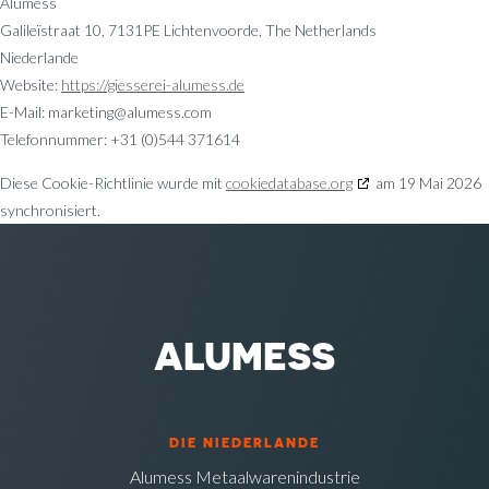
Alumess
Galileïstraat 10, 7131PE Lichtenvoorde, The Netherlands
Niederlande
Website:
https://giesserei-alumess.de
E-Mail:
marketing@
alumess.com
Telefonnummer: +31 (0)544 371614
Diese Cookie-Richtlinie wurde mit
cookiedatabase.org
am 19 Mai 2026
synchronisiert.
ALUMESS
DIE NIEDERLANDE
Alumess Metaalwarenindustrie