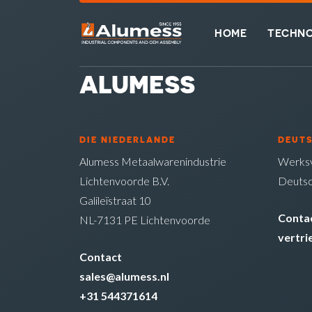
HOME
TECHNO
ALUMESS
DIE NIEDERLANDE
DEUT
Alumess Metaalwarenindustrie
Werksv
Lichtenvoorde B.V.
Deutsc
Galileïstraat 10
Conta
NL-7131 PE Lichtenvoorde
vertr
Contact
sales@alumess.nl
+31 544371614