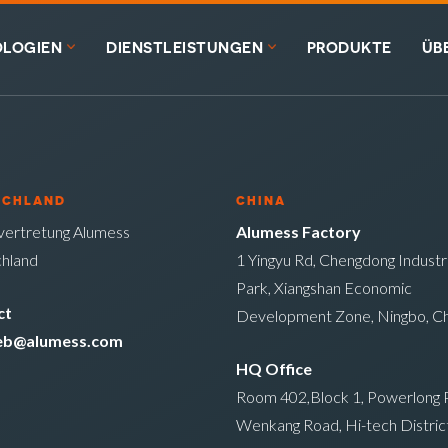
LOGIEN
DIENSTLEISTUNGEN
PRODUKTE
ÜB
SCHLAND
CHINA
ertretung Alumess
Alumess Factory
hland
1 Yingyu Rd, Chengdong Industri
Park, Xiangshan Economic
ct
Development Zone, Ningbo, Ch
ieb@alumess.com
HQ Office
Room 402,Block 1, Powerlong P
Wenkang Road, Hi-tech District