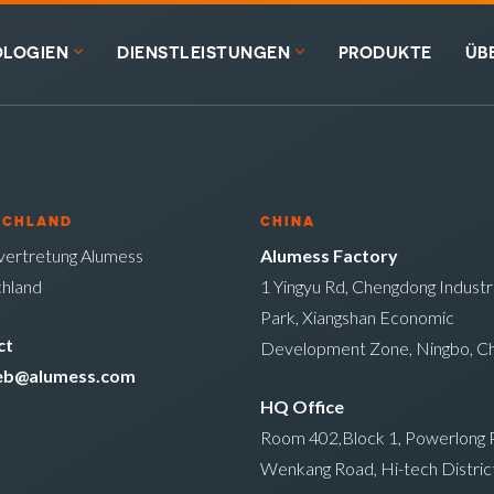
LOGIEN
DIENSTLEISTUNGEN
PRODUKTE
ÜB
SCHLAND
CHINA
ertretung Alumess
Alumess Factory
hland
1 Yingyu Rd, Chengdong Industri
Park, Xiangshan Economic
ct
Development Zone, Ningbo, Ch
ieb@alumess.com
HQ Office
Room 402,Block 1, Powerlong P
Wenkang Road, Hi-tech District