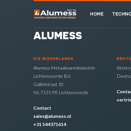
HOME
TECHNO
ALUMESS
DIE NIEDERLANDE
DEUT
Alumess Metaalwarenindustrie
Werksv
Lichtenvoorde B.V.
Deutsc
Galileïstraat 10
Conta
NL-7131 PE Lichtenvoorde
vertr
Contact
sales@alumess.nl
+31 544371614